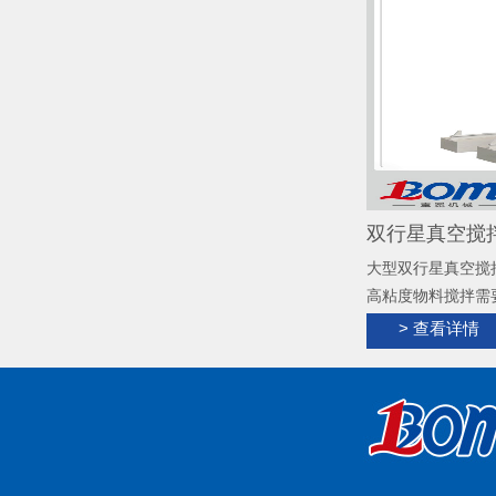
双行星真空搅拌
大型双行星真空搅
高粘度物料搅拌需
力混合搅拌工业级
> 查看详情
具有快速的混合、
散、混合；根据物
黏剂、硅胶、锂电
角，无残留，清洗
置，实现搅拌、出
立操作，温度控制