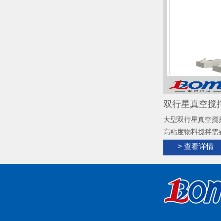
双行星真空搅拌
大型双行星真空搅
高粘度物料搅拌需
力混合搅拌工业级
> 查看详情
具有快速的混合、
散、混合；根据物
黏剂、硅胶、锂电
角，无残留，清洗
置，实现搅拌、出
立操作，温度控制