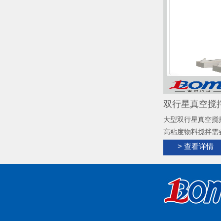
双行星真空搅拌
大型双行星真空搅
高粘度物料搅拌需
力混合搅拌工业级
> 查看详情
具有快速的混合、
散、混合；根据物
黏剂、硅胶、锂电
角，无残留，清洗
置，实现搅拌、出
立操作，温度控制